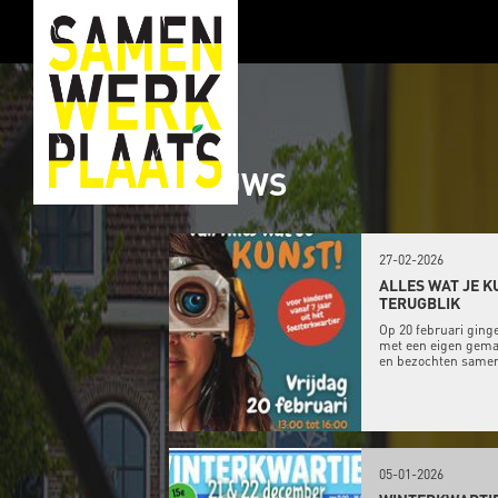
NIEUWS
27-02-2026
ALLES WAT JE K
TERUGBLIK
Op 20 februari ging
met een eigen gemaa
en bezochten samen 
05-01-2026