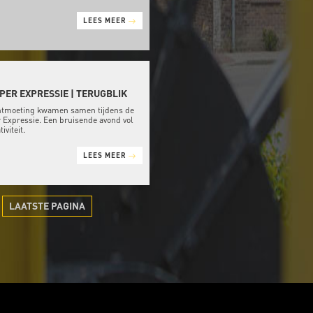
LEES MEER
ER EXPRESSIE | TERUGBLIK
ntmoeting kwamen samen tijdens de
r Expressie. Een bruisende avond vol
iviteit.
LEES MEER
LAATSTE PAGINA