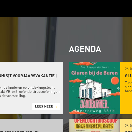
AGENDA
26-0
UN(S)T VOORJAARSVAKANTIE |
GLU
Tuss
sing
en de kinderen op ontdekkingstocht
band
kt VR-bril, oefende circusoefeningen
de voorstelling.
LEES MEER
26-0