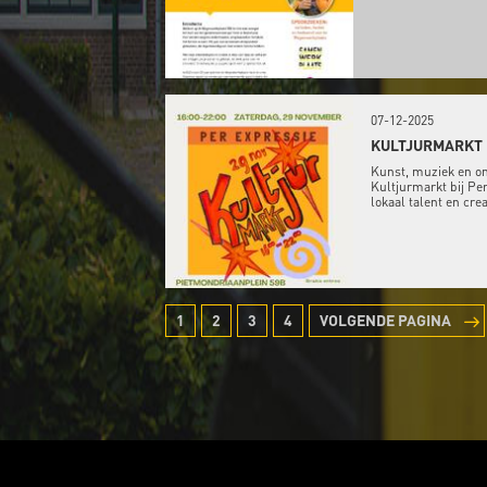
07-12-2025
KULTJURMARKT P
Kunst, muziek en o
Kultjurmarkt bij Pe
lokaal talent en creat
1
2
3
4
VOLGENDE PAGINA