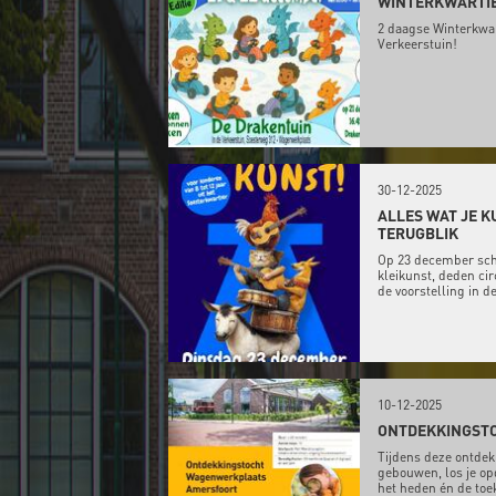
WINTERKWARTIE
2 daagse Winterkwar
Verkeerstuin!
30-12-2025
ALLES WAT JE K
TERUGBLIK
Op 23 december sch
kleikunst, deden c
de voorstelling in 
10-12-2025
ONTDEKKINGST
Tijdens deze ontdek
gebouwen, los je op
het heden én de toe