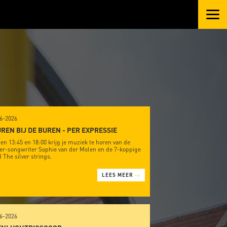
6-2026
REN BIJ DE BUREN - PER EXPRESSIE
en 13:45 en 18:00 krijg je muziek te horen van de
er-songwriter Sophie van der Molen en de 7-koppige
 The silver strings.
LEES MEER
6-2026