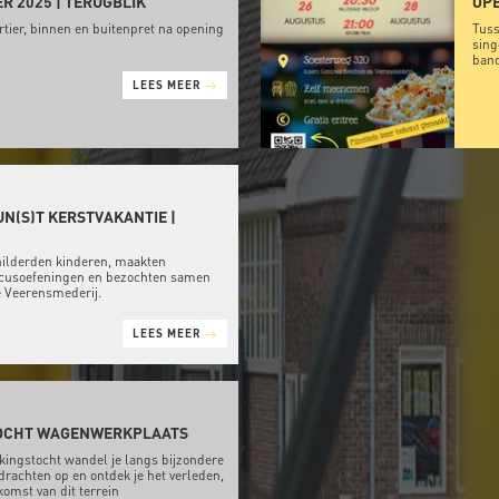
R 2025 | TERUGBLIK
OP
tier, binnen en buitenpret na opening
Tuss
sing
band
LEES MEER
UN(S)T KERSTVAKANTIE |
ilderden kinderen, maakten
ircusoefeningen en bezochten samen
de Veerensmederij.
LEES MEER
OCHT WAGENWERKPLAATS
kingstocht wandel je langs bijzondere
drachten op en ontdek je het verleden,
komst van dit terrein